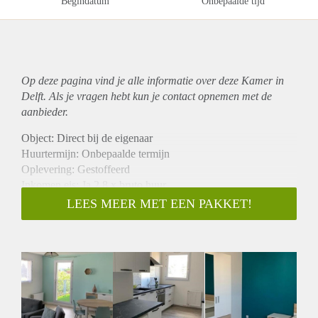
Begindatum
Onbepaalde tijd
Op deze pagina vind je alle informatie over deze Kamer in
Delft. Als je vragen hebt kun je contact opnemen met de
aanbieder.
Object: Direct bij de eigenaar
Huurtermijn: Onbepaalde termijn
Oplevering: Gestoffeerd
Inkomen eis: Ja 2,8 x bruto huur
Garantiestelling mogelijk: Ja
LEES MEER MET EEN PAKKET!
Borg: 1 maand
Bemiddeling kosten: Nee
Internet: Ja
Gedeelde keuken: Nee
Gedeelde Douche: Nee
Gedeelde woonkamer: Nee
Huisgenoten: Nee