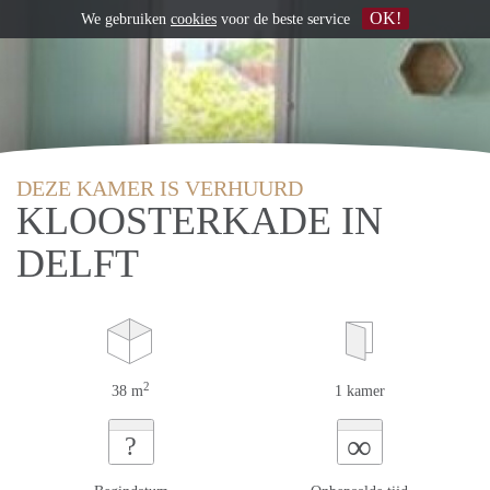
OK!
We gebruiken
cookies
voor de beste service
DEZE KAMER IS VERHUURD
KLOOSTERKADE IN
DELFT
2
38 m
1 kamer
∞
?