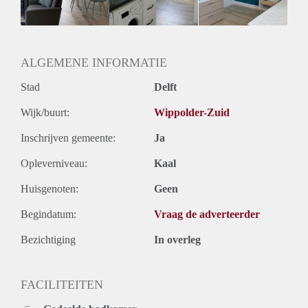
Geslacht huisgenoten: N.v.t.
ALGEMENE INFORMATIE
Stad
Delft
Wijk/buurt:
Wippolder-Zuid
Inschrijven gemeente:
Ja
Opleverniveau:
Kaal
Huisgenoten:
Geen
Begindatum:
Vraag de adverteerder
Bezichtiging
In overleg
FACILITEITEN