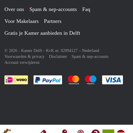
Over ons
Spam & nep-accounts
Faq
Voor Makelaars
Partners
Gratis je Kamer aanbieden in Delft
© 2026 - Kamer Delft - KvK nr. 02094127 –
Nederland
Voorwaarden & privacy
Disclaimer
Spam & nep-accounts
Account verwijderen
Je rekent gemakkelijk af met Paypal
Je rekent gemakkelijk af met M
Je rekent gemakkelij
Je re