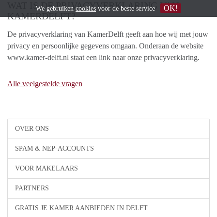
WAT IS DE PRIVACYVERKLARING VAN
OK!
We gebruiken
cookies
voor de beste service
KAMERDELFT?
De privacyverklaring van KamerDelft geeft aan hoe wij met jouw
privacy en persoonlijke gegevens omgaan. Onderaan de website
www.kamer-delft.nl staat een link naar onze privacyverklaring.
Alle veelgestelde vragen
OVER ONS
SPAM & NEP-ACCOUNTS
VOOR MAKELAARS
PARTNERS
GRATIS JE KAMER AANBIEDEN IN DELFT