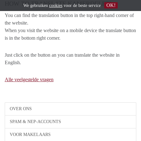
HOW TO TRANSLATE KAMERDELFT!
OK!
We gebruiken
cookies
voor de beste service
You can find the translation button in the top right-hand corner of
the website.
When you visit the website on a mobile device the translate button
is in the bottom right corner.
Just click on the button an you can translate the website in
English.
Alle veelgestelde vragen
OVER ONS
SPAM & NEP-ACCOUNTS
VOOR MAKELAARS