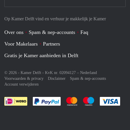
Op Kamer Delft vind en verhuur je makkelijk je Kamer
Over ons
Spam & nep-accounts
Faq
Voor Makelaars
Partners
Gratis je Kamer aanbieden in Delft
© 2026 - Kamer Delft - KvK nr. 02094127 –
Nederland
Voorwaarden & privacy
Disclaimer
Spam & nep-accounts
Account verwijderen
Je rekent gemakkelijk af met Paypal
Je rekent gemakkelijk af met M
Je rekent gemakkelij
Je re