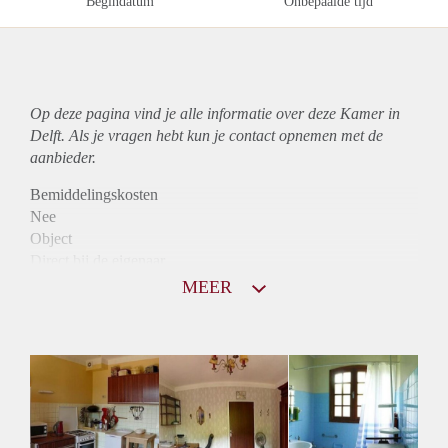
Begindatum
Onbepaalde tijd
Op deze pagina vind je alle informatie over deze Kamer in
Delft. Als je vragen hebt kun je contact opnemen met de
aanbieder.
Bemiddelingskosten
Nee
Object
Direct bij de eigenaar
Borg
MEER
390
Garantiestelling
Niet mogelijk
Huurtoeslag
Niet mogelijk
Inkomen eis
N.V.T.