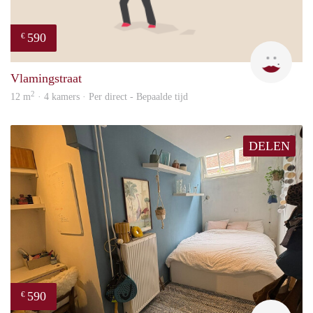
590
€
Kyra
Vlamingstraat
2
12 m
· 4 kamers · Per direct - Bepaalde tijd
DELEN
590
€
Kyra