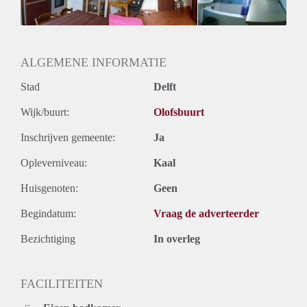
Huurtermijn
Onbepaalde termijn
Oplevering
Gestoffeerd
ALGEMENE INFORMATIE
Stad
Delft
Wijk/buurt:
Olofsbuurt
Inschrijven gemeente:
Ja
Opleverniveau:
Kaal
Huisgenoten:
Geen
Begindatum:
Vraag de adverteerder
Bezichtiging
In overleg
FACILITEITEN