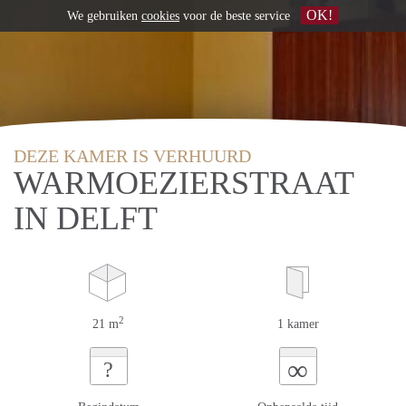
OK!
We gebruiken
cookies
voor de beste service
DEZE KAMER IS VERHUURD
WARMOEZIERSTRAAT
IN DELFT
2
21 m
1 kamer
∞
?