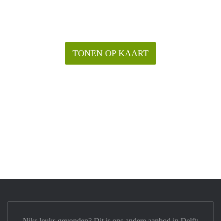
TONEN OP KAART
Niks leuks gevonden? Dit is ons andere aanbod in Delft: