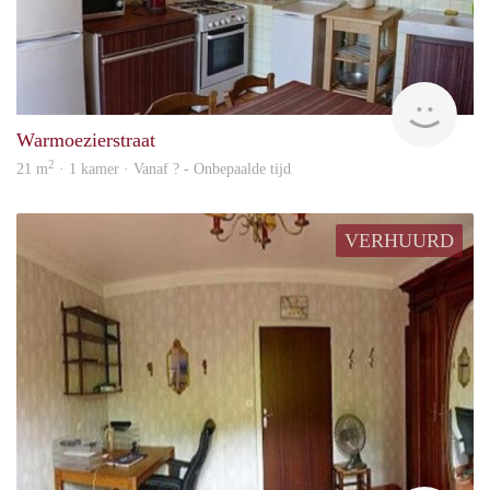
rent
Warmoezierstraat
2
21 m
· 1 kamer · Vanaf ? - Onbepaalde tijd
VERHUURD