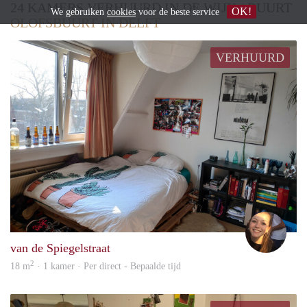
24 KAMERS VERHUURD IN DE WIJK / BUURT
OK!
We gebruiken
cookies
voor de beste service
OLOFSBUURT IN DELFT
VERHUURD
Vita
van de Spiegelstraat
2
18 m
· 1 kamer · Per direct - Bepaalde tijd