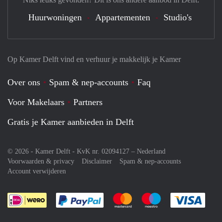
Huurwoningen
Appartementen
Studio's
Op Kamer Delft vind en verhuur je makkelijk je Kamer
Over ons
Spam & nep-accounts
Faq
Voor Makelaars
Partners
Gratis je Kamer aanbieden in Delft
© 2026 - Kamer Delft - KvK nr. 02094127 –
Nederland
Voorwaarden & privacy
Disclaimer
Spam & nep-accounts
Account verwijderen
Je rekent gemakkelijk af met Paypal
Je rekent gemakkelijk af met M
Je rekent gemakkelij
Je re