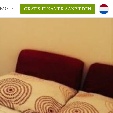
FAQ
GRATIS JE KAMER AANBIEDEN
an KamerDelft?
rsvergoeding/bemiddelingsvergoeding?
k voor de aangeboden Kamer / Kamers in