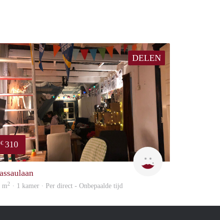
DELEN
310
€
Charlotte
assaulaan
2
5 m
· 1 kamer · Per direct - Onbepaalde tijd