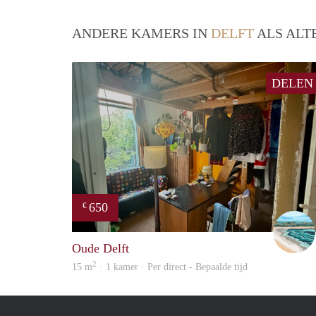
ANDERE KAMERS IN
DELFT
ALS ALT
DELEN
650
€
Oude Delft
2
15 m
· 1 kamer · Per direct - Bepaalde tijd