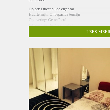
Object: Direct bij de eigenaar
Huurtermijn: Onbepaalde termijn
Oplevering: Gestoffeerd
Inkomen eis: Ja 2,6 x bruto huur
Garantiestelling mogelijk: Ja
LEES MEER
Borg: 1 maand
Bemiddeling kosten: Nee
Internet: Ja
Gedeelde keuken: Nee
Gedeelde Douche: Nee
Gedeelde woonkamer: Nee
Huisgenoten: Nee
Geslacht huisgenoten: N.v.t.