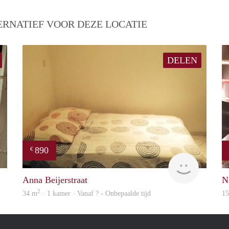
ERNATIEF VOOR DEZE LOCATIE
DELEN
890
€
Filippa Anna Barbara
finder
Anna Beijerstraat
N
2
34 m
· 1 kamer · Vanaf ? - Onbepaalde tijd
1