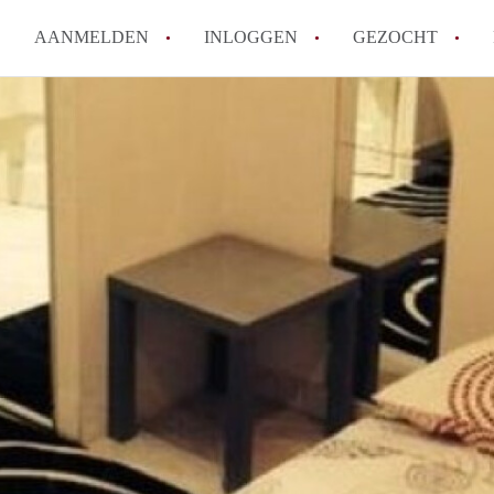
AANMELDEN
INLOGGEN
GEZOCHT
How to translate KamerDelft!
Wat is KamerDelft?
Wat is de privacyverklaring v
Berekent Kamer-Delft makelaa
Is KamerDelft verantwoordelij
Delft?
Alle veelgestelde vragen