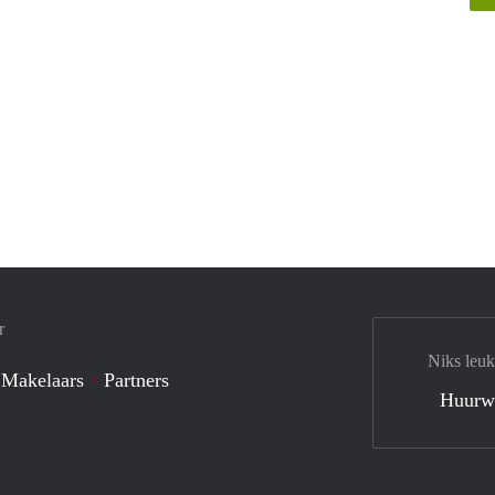
r
Niks leuk
 Makelaars
Partners
Huurw