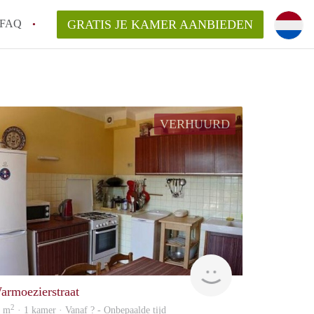
FAQ
GRATIS JE KAMER AANBIEDEN
an KamerDelft?
VERHUURD
rsvergoeding/bemiddelingsvergoeding?
k voor de aangeboden Kamer / Kamers in
rent
armoezierstraat
2
1 m
· 1 kamer · Vanaf ? - Onbepaalde tijd