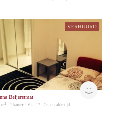
VERHUURD
Woning
nna Beijerstraat
2
4 m
· 1 kamer · Vanaf ? - Onbepaalde tijd