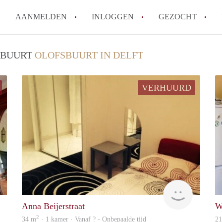
AANMELDEN
INLOGGEN
GEZOCHT
How to translate KamerDelft!
/ BUURT
OLOFSBUURT IN DELFT
Wat is KamerDelft?
Wat is de privacyverklaring v
VERHUURD
Berekent Kamer-Delft makelaa
Is KamerDelft verantwoordelij
Delft?
Alle veelgestelde vragen
Woning
Woning
Anna Beijerstraat
W
2
34 m
· 1 kamer · Vanaf ? - Onbepaalde tijd
2