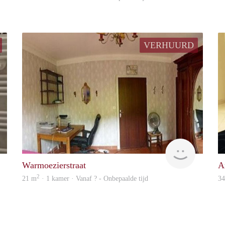
VERHUURD
rent
Woning
Warmoezierstraat
A
2
21 m
· 1 kamer · Vanaf ? - Onbepaalde tijd
3