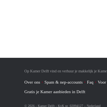
Op Kamer Delft vind en verhuur je makkelijk je Kame
Over ons
Spam & nep-accounts
Faq
Voor
Gratis je Kamer aanbieden in Delft
© 2026 - Kamer Delft - KvK nr. 02094127 –
Nederland