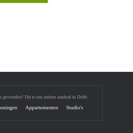
s gevonden? Dit is ons andere aanbod in Delft:
oningen
Appartementen
Studio's