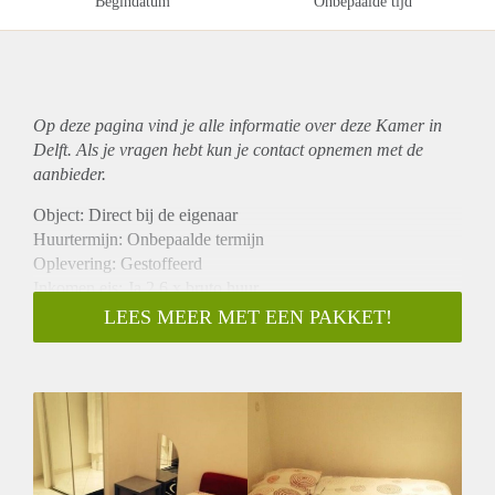
Begindatum
Onbepaalde tijd
Op deze pagina vind je alle informatie over deze Kamer in
Delft. Als je vragen hebt kun je contact opnemen met de
aanbieder.
Object: Direct bij de eigenaar
Huurtermijn: Onbepaalde termijn
Oplevering: Gestoffeerd
Inkomen eis: Ja 2,6 x bruto huur
Garantiestelling mogelijk: Ja
LEES MEER MET EEN PAKKET!
Borg: 1 maand
Bemiddeling kosten: Nee
Internet: Ja
Gedeelde keuken: Nee
Gedeelde Douche: Nee
Gedeelde woonkamer: Nee
Huisgenoten: Nee