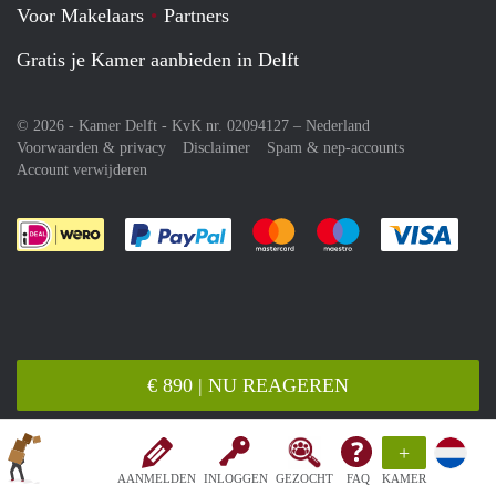
Voor Makelaars
Partners
Gratis je Kamer aanbieden in Delft
© 2026 - Kamer Delft - KvK nr. 02094127 –
Nederland
Voorwaarden & privacy
Disclaimer
Spam & nep-accounts
Account verwijderen
Je rekent gemakkelijk af met Paypal
Je rekent gemakkelijk af met M
Je rekent gemakkelij
Je re
€ 890 | NU REAGEREN
+
AANMELDEN
INLOGGEN
GEZOCHT
FAQ
KAMER