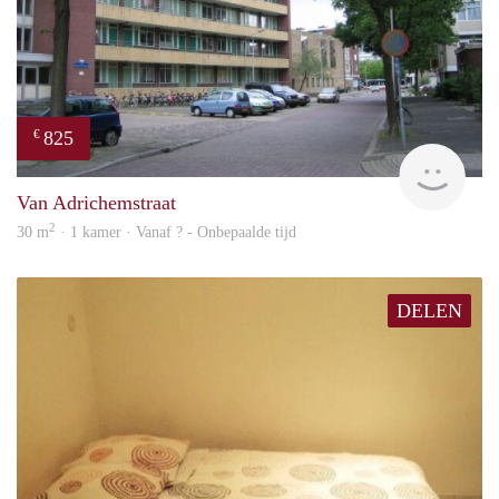
825
€
rent
Van Adrichemstraat
2
30 m
· 1 kamer · Vanaf ? - Onbepaalde tijd
DELEN