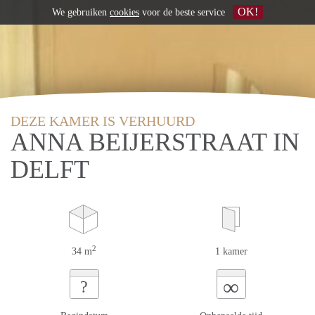
OK!
We gebruiken
cookies
voor de beste service
DEZE KAMER IS VERHUURD
ANNA BEIJERSTRAAT IN
DELFT
2
34 m
1 kamer
∞
?