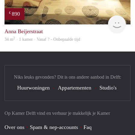
890
€
finde
Anna Beijerstraat
2
34 m
· 1 kamer · Vanaf ? - Onbepaalde tijd
Niks leuks gevonden? Dit is ons andere aanbod in Delft:
Huurwoningen
Appartementen
Studio's
Op Kamer Delft vind en verhuur je makkelijk je Kamer
Over ons
Spam & nep-accounts
Faq