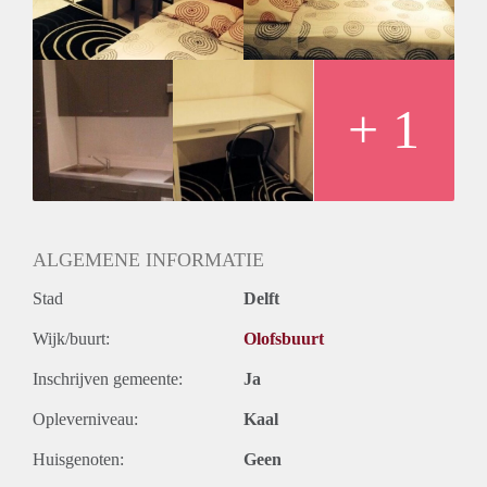
Geslacht huisgenoten: N.v.t.
+ 1
ALGEMENE INFORMATIE
Stad
Delft
Wijk/buurt:
Olofsbuurt
Inschrijven gemeente:
Ja
Opleverniveau:
Kaal
Huisgenoten:
Geen