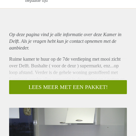
Bepaalde tijd
Op deze pagina vind je alle informatie over deze Kamer in
Delft. Als je vragen hebt kun je contact opnemen met de
aanbieder.
Ruime kamer te huur op de 7de verdieping met mooi zicht
over Delft. Bushalte ( voor de deur ) supermarkt, enz...op
loop afstand. Verder is de gehele woning gestoffeerd met
Laminaat, verder alles aanwezig in de woning op ( potten en
pannen en bed na ) als u een afspraak wilt maken dan gelieve
LEES MEER MET EEN PAKKET!
reageren via de mail.
( Half gestoffeerd )
Spacious room for rent on the 7th floor with nice view on
Delft. Bus stop (in front) supermarket, etc. .. walking
distance. Furthermore, the whole house furnished with
laminate, everything else present in the house at (pots and
pans and bed after) to make then please respond by mail an