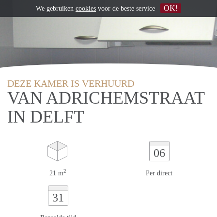
OK!
We gebruiken
cookies
voor de beste service
DEZE KAMER IS VERHUURD
VAN ADRICHEMSTRAAT
IN DELFT
06
2
21 m
Per direct
31