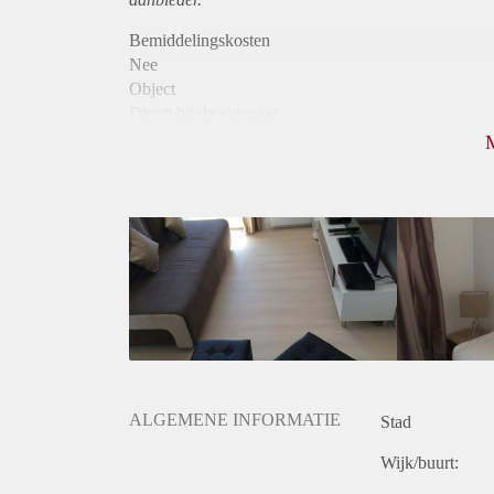
Bemiddelingskosten
Nee
Object
Direct bij de eigenaar
Borg
690
Garantiestelling
Niet mogelijk
Huurtoeslag
Niet mogelijk
Inkomen eis
N.V.T.
Huurtermijn
Onbepaalde termijn
Oplevering
Gestoffeerd
ALGEMENE INFORMATIE
Stad
Wijk/buurt: