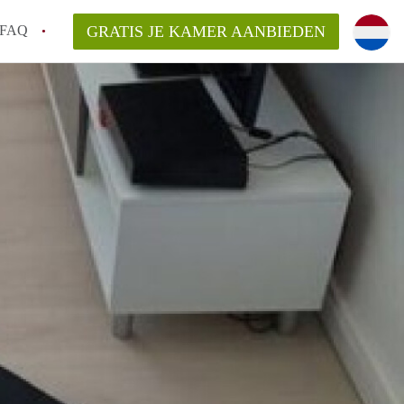
FAQ
GRATIS JE KAMER AANBIEDEN
an KamerDelft?
rsvergoeding/bemiddelingsvergoeding?
k voor de aangeboden Kamer / Kamers in