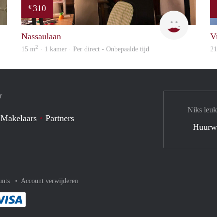
310
€
Filippa Anna Barbara
Charlotte
Nassaulaan
V
2
15 m
· 1 kamer · Per direct - Onbepaalde tijd
2
r
Niks leuk
 Makelaars
Partners
Huurw
unts
Account verwijderen
met Paypal
kelijk af met Mastercard
ent gemakkelijk af met Meastro
Je rekent gemakkelijk af met Visa