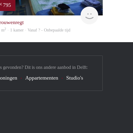
795
€
finder
rouwenregt
2
1 m
· 1 kamer · Vanaf ? - Onbepaalde tijd
s gevonden? Dit is ons andere aanbod in Delft:
oningen
Appartementen
Studio's