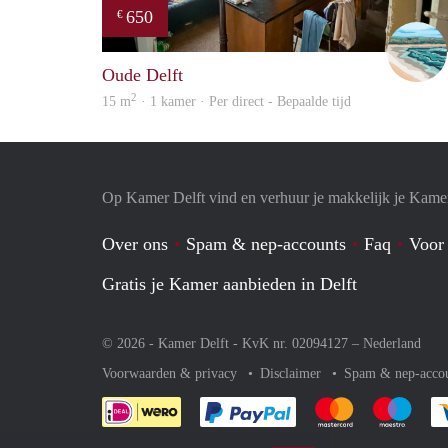
650
€
Oude Delft
2
15 m
· 1 kamer · Per direct - Bepaalde tijd
Op Kamer Delft vind en verhuur je makkelijk je Kame
Over ons
Spam & nep-accounts
Faq
Voor
Gratis je Kamer aanbieden in Delft
© 2026 - Kamer Delft - KvK nr. 02094127 –
Nederland
Voorwaarden & privacy
Disclaimer
Spam & nep-acco
Je rekent gemakkelijk af 
Je rekent gemak
Je rek