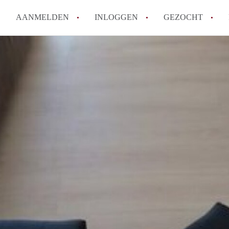
AANMELDEN
INLOGGEN
GEZOCHT
How to translate KamerDelft!
Wat is KamerDelft?
Wat is de privacyverklaring v
Berekent Kamer-Delft makelaa
Is KamerDelft verantwoordelij
Delft?
Alle veelgestelde vragen