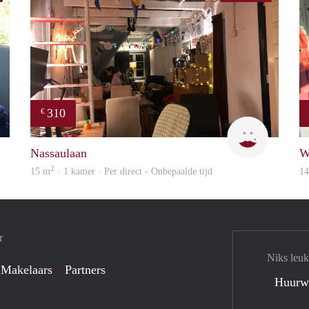
310
€
finder
Charlotte
Nassaulaan
W
2
15 m
· 1 kamer · Per direct - Onbepaalde tijd
1
r
Niks leuk
 Makelaars
Partners
Huurw