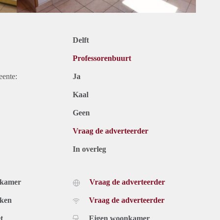
Delft
Professorenbuurt
eente:
Ja
Kaal
Geen
Vraag de adverteerder
In overleg
dkamer
Vraag de adverteerder
uken
Vraag de adverteerder
t
Eigen woonkamer