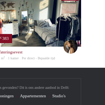
383
€
Karima
ateringsevest
2
4 m
· 1 kamer · Per direct - Bepaalde tijd
s gevonden? Dit is ons andere aanbod in Delft:
oningen
Appartementen
Studio's