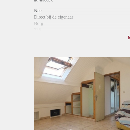
Nee
Direct bij de eigenaar
Borg
735
Garantiestelling
Mogelijk
Huurtoeslag
Mogelijk
Inkomen eis
2,9 X Maandhuur Bruto
Huurtermijn
Onbepaalde termijn
Oplevering
Gestoffeerd