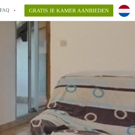
FAQ
GRATIS JE KAMER AANBIEDEN
an KamerDelft?
rsvergoeding/bemiddelingsvergoeding?
k voor de aangeboden Kamer / Kamers in