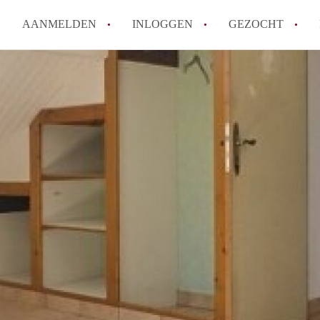
AANMELDEN
INLOGGEN
GEZOCHT
How to translate KamerDelft!
Wat is KamerDelft?
Wat is de privacyverklaring v
Berekent Kamer-Delft makelaa
Is KamerDelft verantwoordelij
Delft?
Alle veelgestelde vragen