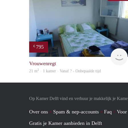
795
€
Vrouwenregt
2
21 m
· 1 kamer · Vanaf ? - Onbepaalde tijd
Op Kamer Delft vind en verhuur je makkelijk je Kame
Over ons
Spam & nep-accounts
Faq
Voor
Gratis je Kamer aanbieden in Delft