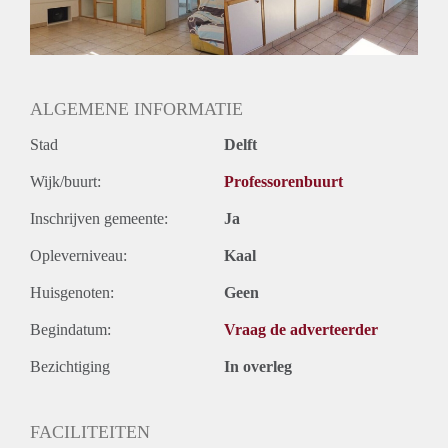
Geslacht huisgenoten: N.v.t.
ALGEMENE INFORMATIE
Stad
Delft
Wijk/buurt:
Professorenbuurt
Inschrijven gemeente:
Ja
Opleverniveau:
Kaal
Huisgenoten:
Geen
Begindatum:
Vraag de adverteerder
Bezichtiging
In overleg
FACILITEITEN