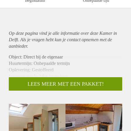
Begindatum
Onbepaalde tijd
Op deze pagina vind je alle informatie over deze Kamer in
Delft. Als je vragen hebt kun je contact opnemen met de
aanbieder.
Object: Direct bij de eigenaar
Huurtermijn: Onbepaalde termijn
Oplevering: Gestoffeerd
Inkomen eis: Ja 2,8 x bruto huur
Garantiestelling mogelijk: Ja
LEES MEER MET EEN PAKKET!
Borg: 1 maand
Bemiddeling kosten: Nee
Internet: Ja
Gedeelde keuken: Nee
Gedeelde Douche: Nee
Gedeelde woonkamer: Nee
Huisgenoten: Nee