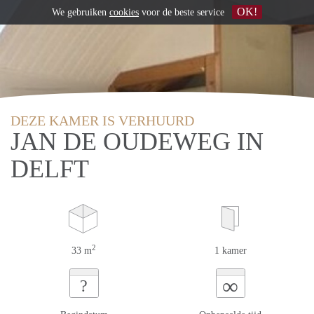
OK!
We gebruiken
cookies
voor de beste service
DEZE KAMER IS VERHUURD
JAN DE OUDEWEG IN
DELFT
2
33 m
1 kamer
∞
?