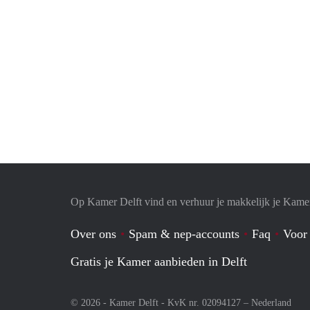
Op Kamer Delft vind en verhuur je makkelijk je Kame
Over ons
Spam & nep-accounts
Faq
Voor
Gratis je Kamer aanbieden in Delft
© 2026 - Kamer Delft - KvK nr. 02094127 –
Nederland