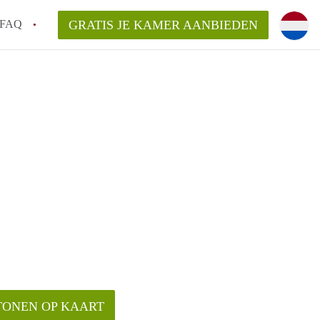
FAQ
GRATIS JE KAMER AANBIEDEN
an KamerDelft?
rsvergoeding/bemiddelingsvergoeding?
k voor de aangeboden Kamer / Kamers in
TONEN OP KAART