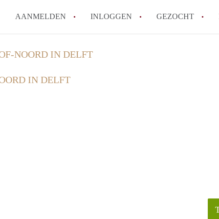
AANMELDEN
INLOGGEN
GEZOCHT
How to translate KamerDelft!
OF-NOORD IN DELFT
Wat is KamerDelft?
OORD IN DELFT
Wat is de privacyverklaring v
Berekent Kamer-Delft makelaa
Is KamerDelft verantwoordelij
Delft?
Alle veelgestelde vragen