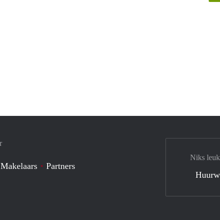
r
Niks leuk
 Makelaars
Partners
Huurw