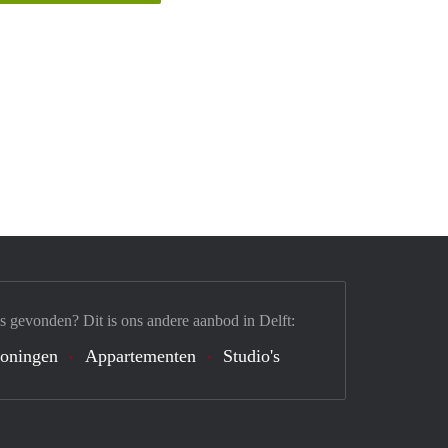
s gevonden? Dit is ons andere aanbod in Delft:
oningen
Appartementen
Studio's