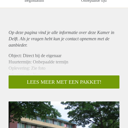
Begindatum
Onbepaalde tijd
Op deze pagina vind je alle informatie over deze Kamer in
Delft. Als je vragen hebt kun je contact opnemen met de
aanbieder.
Object: Direct bij de eigenaar
Huurtermijn: Onbepaalde termijn
Oplevering: Zie foto
Inkomen eis: Nee
Garantiestelling mogelijk: Nee
LEES MEER MET EEN PAKKET!
Borg: 1 Maand
Bemiddeling kosten: Nee
Woningdelers toegestaan: Nee
Huisdieren toegestaan: Afhankelijk van de Eigenaar
Huurtoeslag grens: Ja
Geschikt voor studenten: Afhankelijk van de Eigenaar