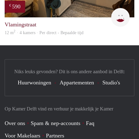
590
€
Kyra
Vlamingstraat
2
12 m
· 4 kamers · Per direct - Bepaalde tijd
Niks leuks gevonden? Dit is ons andere aanbod in Delft:
Huurwoningen
Appartementen
Studio's
Op Kamer Delft vind en verhuur je makkelijk je Kamer
Over ons
Spam & nep-accounts
Faq
Voor Makelaars
Partners