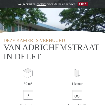
OK!
We gebruiken
cookies
voor de beste service
DEZE KAMER IS VERHUURD
VAN ADRICHEMSTRAAT
IN DELFT
2
30 m
1 kamer
∞
?