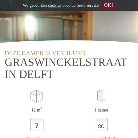
OK!
We gebruiken
cookies
voor de beste service
DEZE KAMER IS VERHUURD
GRASWINCKELSTRAAT
IN DELFT
2
12 m
1 kamer
∞
?