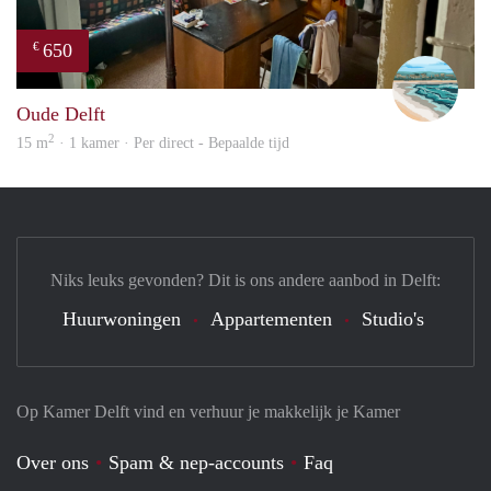
650
€
Fili
Oude Delft
2
15 m
· 1 kamer · Per direct - Bepaalde tijd
Niks leuks gevonden? Dit is ons andere aanbod in Delft:
Huurwoningen
Appartementen
Studio's
Op Kamer Delft vind en verhuur je makkelijk je Kamer
Over ons
Spam & nep-accounts
Faq