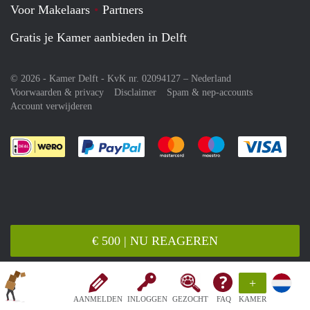
Voor Makelaars
Partners
Gratis je Kamer aanbieden in Delft
© 2026 - Kamer Delft - KvK nr. 02094127 –
Nederland
Voorwaarden & privacy
Disclaimer
Spam & nep-accounts
Account verwijderen
Je rekent gemakkelijk af met Paypal
Je rekent gemakkelijk af met M
Je rekent gemakkelij
Je re
€ 500 | NU REAGEREN
+
AANMELDEN
INLOGGEN
GEZOCHT
FAQ
KAMER