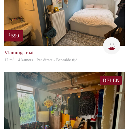
590
€
Kyra
Vlamingstraat
2
12 m
· 4 kamers · Per direct - Bepaalde tijd
DELEN