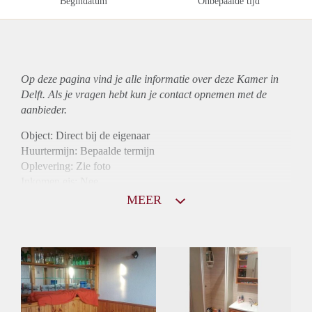
Begindatum
Onbepaalde tijd
Op deze pagina vind je alle informatie over deze Kamer in
Delft. Als je vragen hebt kun je contact opnemen met de
aanbieder.
Object: Direct bij de eigenaar
Huurtermijn: Bepaalde termijn
Oplevering: Zie foto
Inkomen eis: Nee
Borg: 1 maand
MEER
Bemiddeling kosten: Nee
Internet: Ja
Gedeelde keuken: Ja
Gedeelde Douche: Ja
Gedeelde woonkamer: Ja
Huisgenoten: Ja
Geslacht huisgenoten: Gemengd