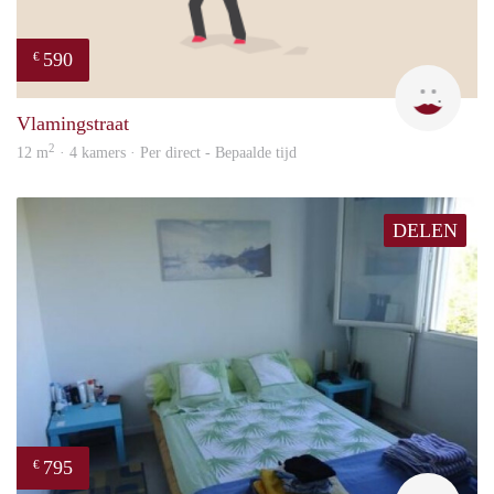
590
€
Kyra
Vlamingstraat
2
12 m
· 4 kamers · Per direct - Bepaalde tijd
DELEN
795
€
finde