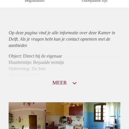
Begindatum
Onbepaalde tijd
Op deze pagina vind je alle informatie over deze Kamer in
Delft. Als je vragen hebt kun je contact opnemen met de
aanbieder.
Object: Direct bij de eigenaar
Huurtermijn: Bepaalde termijn
Oplevering: Zie foto
Inkomen eis: Nee
Borg: 1 maand
MEER
Bemiddeling kosten: Nee
Internet: Ja
Gedeelde keuken: Ja
Gedeelde Douche: Ja
Gedeelde woonkamer: Ja
Huisgenoten: Ja
Geslacht huisgenoten: Gemengd