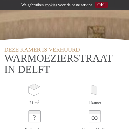
OK!
We gebruiken
cookies
voor de beste service
DEZE KAMER IS VERHUURD
WARMOEZIERSTRAAT
IN DELFT
2
21 m
1 kamer
∞
?