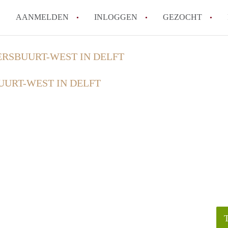
AANMELDEN
INLOGGEN
GEZOCHT
How to translate KamerDelft!
ERSBUURT-WEST IN DELFT
Wat is KamerDelft?
UURT-WEST IN DELFT
Wat is de privacyverklaring v
Berekent Kamer-Delft makelaa
Is KamerDelft verantwoordelij
Delft?
Alle veelgestelde vragen