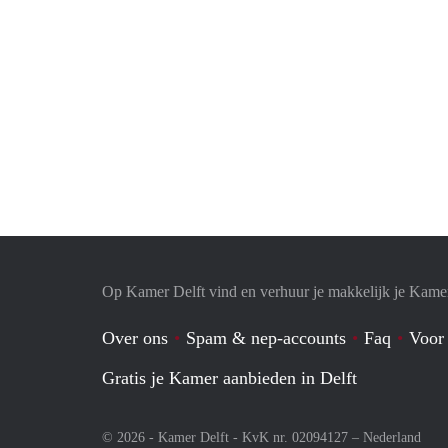
Op Kamer Delft vind en verhuur je makkelijk je Kame
Over ons
Spam & nep-accounts
Faq
Voor
Gratis je Kamer aanbieden in Delft
© 2026 - Kamer Delft - KvK nr. 02094127 –
Nederland