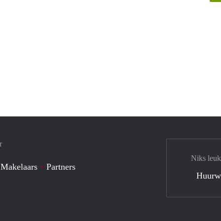
r
Niks leuk
 Makelaars
Partners
Huurw