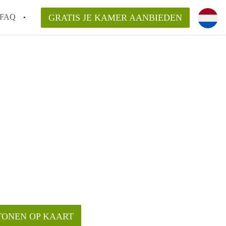
FAQ
GRATIS JE KAMER AANBIEDEN
an KamerDelft?
rsvergoeding/bemiddelingsvergoeding?
k voor de aangeboden Kamer / Kamers in
TONEN OP KAART