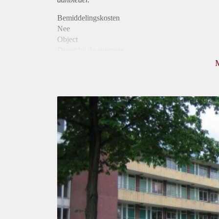
Bemiddelingskosten
Nee
Object
Direct bij de eigenaar
Borg
825
Garantiestelling
Niet mogelijk
Huurtoeslag
Mogelijk
Inkomen eis
N.V.T.
Huurtermijn
Onbepaalde termijn
Oplevering
Kaal