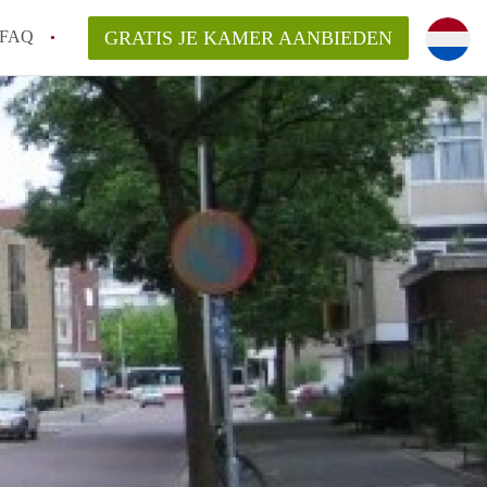
FAQ
GRATIS JE KAMER AANBIEDEN
an KamerDelft?
rsvergoeding/bemiddelingsvergoeding?
k voor de aangeboden Kamer / Kamers in