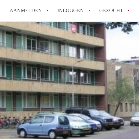
AANMELDEN
INLOGGEN
GEZOCHT
How to translate KamerDelft!
Wat is KamerDelft?
Wat is de privacyverklaring v
Berekent Kamer-Delft makelaa
Is KamerDelft verantwoordelij
Delft?
Alle veelgestelde vragen