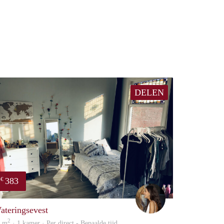
DELEN
383
€
Karima
ateringsevest
2
4 m
· 1 kamer · Per direct - Bepaalde tijd