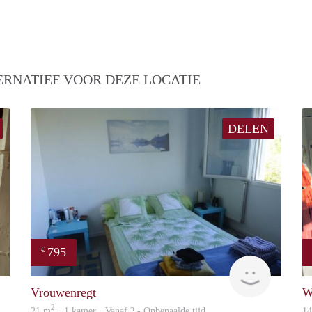
ERNATIEF VOOR DEZE LOCATIE
DELEN
795
€
Filippa Anna Barbara
finder
Vrouwenregt
W
2
21 m
· 1 kamer · Vanaf ? - Onbepaalde tijd
1