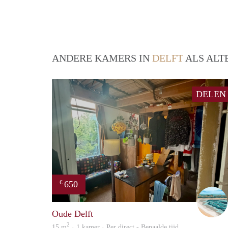
ANDERE KAMERS IN
DELFT
ALS ALT
DELEN
650
€
Oude Delft
2
15 m
· 1 kamer · Per direct - Bepaalde tijd