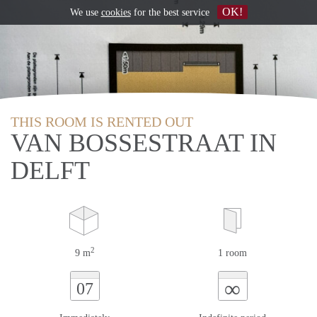
OK!
We use
cookies
for the best service
THIS ROOM IS RENTED OUT
VAN BOSSESTRAAT IN
DELFT
2
9 m
1 room
∞
07