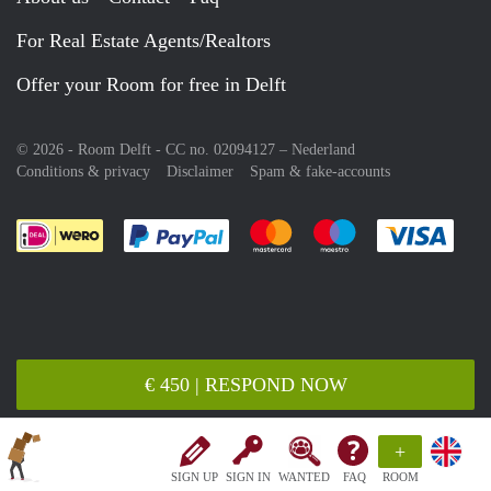
For Real Estate Agents/Realtors
Offer your Room for free in Delft
© 2026 - Room Delft - CC no. 02094127 –
Nederland
Conditions & privacy
Disclaimer
Spam & fake-accounts
Pay easily with :payment method
Pay easily with :payment meth
Pay easily with :pay
Pay e
€ 450 | RESPOND NOW
+
SIGN UP
SIGN IN
WANTED
FAQ
ROOM