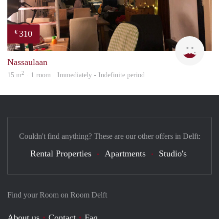
310
€
Charl
Nassaulaan
2
15 m
· 1 room · Immediately - Indefinite period
Couldn't find anything? These are our other offers in Delft:
Rental Properties
Apartments
Studio's
Find your Room on Room Delft
About us
Contact
Faq