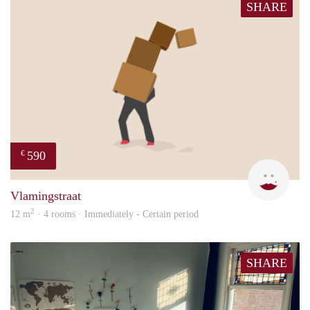
SHARE
590
€
Kyra
Vlamingstraat
2
12 m
· 4 rooms · Immediately - Certain period
SHARE