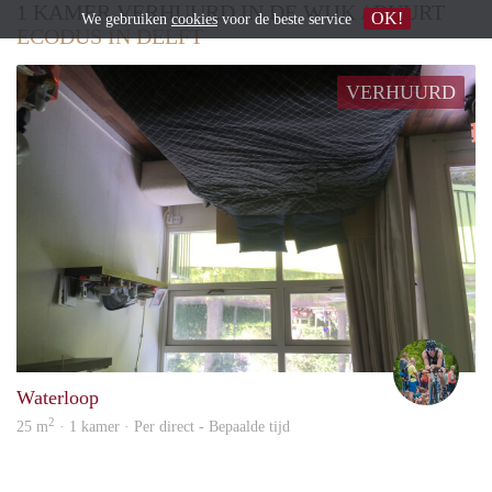
1 KAMER VERHUURD IN DE WIJK / BUURT
OK!
We gebruiken
cookies
voor de beste service
ECODUS IN DELFT
VERHUURD
Toin
Waterloop
2
25 m
· 1 kamer · Per direct - Bepaalde tijd