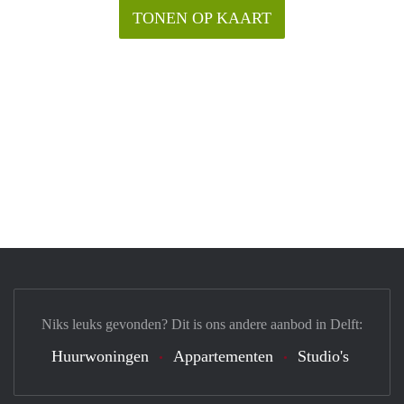
TONEN OP KAART
Niks leuks gevonden? Dit is ons andere aanbod in Delft:
Huurwoningen
Appartementen
Studio's