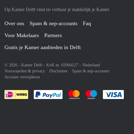
Op Kamer Delft vind en verhuur je makkelijk je Kamer
Over ons
Spam & nep-accounts
Faq
Voor Makelaars
Partners
Gratis je Kamer aanbieden in Delft
© 2026 - Kamer Delft - KvK nr. 02094127 –
Nederland
Voorwaarden & privacy
Disclaimer
Spam & nep-accounts
Account verwijderen
Je rekent gemakkelijk af met Paypal
Je rekent gemakkelijk af met M
Je rekent gemakkelij
Je re