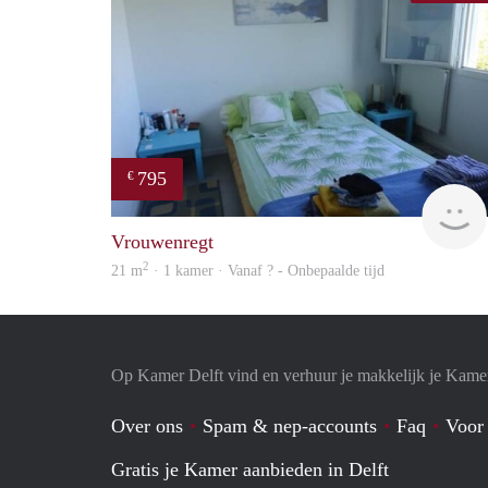
795
€
Vrouwenregt
2
21 m
· 1 kamer · Vanaf ? - Onbepaalde tijd
Op Kamer Delft vind en verhuur je makkelijk je Kame
Over ons
Spam & nep-accounts
Faq
Voor
Gratis je Kamer aanbieden in Delft