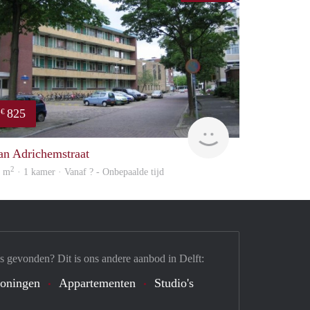
825
€
rent
an Adrichemstraat
2
0 m
· 1 kamer · Vanaf ? - Onbepaalde tijd
s gevonden? Dit is ons andere aanbod in Delft:
oningen
Appartementen
Studio's