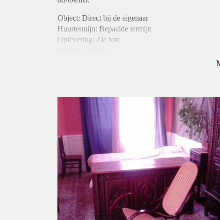
Object: Direct bij de eigenaar
Huurtermijn: Bepaalde termijn
Oplevering: Zie foto
Inkomen eis: Nee
Borg: 1 maand
Bemiddeling kosten: Nee
Internet: Ja
Gedeelde keuken: Ja
Gedeelde Douche: Ja
Gedeelde woonkamer: Ja
Huisgenoten: Ja
Geslacht huisgenoten: Gemengd