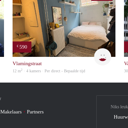
590
€
finder
Kyra
Vlamingstraat
V
2
12 m
· 4 kamers · Per direct - Bepaalde tijd
3
r
Niks leuk
 Makelaars
Partners
Huurw