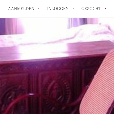
AANMELDEN
INLOGGEN
GEZOCHT
How to translate KamerDelft!
Wat is KamerDelft?
Wat is de privacyverklaring v
Berekent Kamer-Delft makelaa
Is KamerDelft verantwoordelij
Delft?
Alle veelgestelde vragen