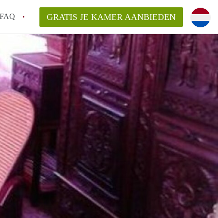
FAQ
GRATIS JE KAMER AANBIEDEN
an KamerDelft?
rsvergoeding/bemiddelingsvergoeding?
k voor de aangeboden Kamer / Kamers in