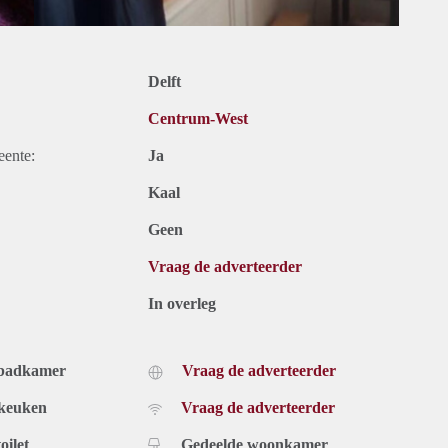
Delft
Centrum-West
eente:
Ja
Kaal
Geen
Vraag de adverteerder
In overleg
 badkamer
Vraag de adverteerder
 keuken
Vraag de adverteerder
oilet
Gedeelde woonkamer