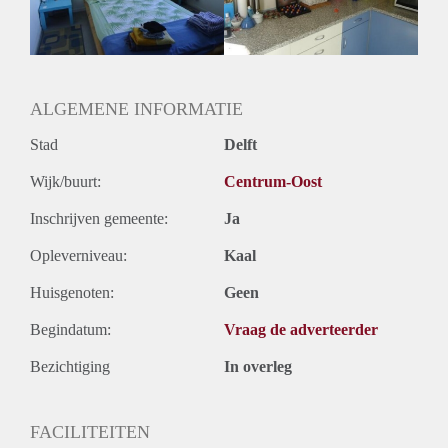
Huurtermijn
Onbepaalde termijn
Oplevering
Gestoffeerd
ALGEMENE INFORMATIE
Stad
Delft
Wijk/buurt:
Centrum-Oost
Inschrijven gemeente:
Ja
Opleverniveau:
Kaal
Huisgenoten:
Geen
Begindatum:
Vraag de adverteerder
Bezichtiging
In overleg
FACILITEITEN