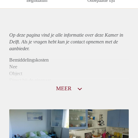
Begindatum
Onbepaalde tijd
Op deze pagina vind je alle informatie over deze Kamer in
Delft. Als je vragen hebt kun je contact opnemen met de
aanbieder.
Bemiddelingskosten
Nee
Object
Direct bij de eigenaar
Borg
MEER
785
Garantiestelling
Niet mogelijk
Huurtoeslag
Niet mogelijk
Inkomen eis
N.V.T.