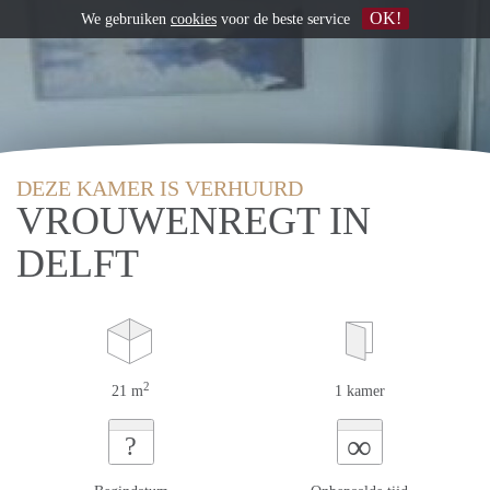
OK!
We gebruiken
cookies
voor de beste service
DEZE KAMER IS VERHUURD
VROUWENREGT IN
DELFT
2
21 m
1 kamer
∞
?