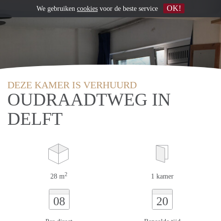
OK!
We gebruiken
cookies
voor de beste service
DEZE KAMER IS VERHUURD
OUDRAADTWEG IN
DELFT
2
28 m
1 kamer
08
20