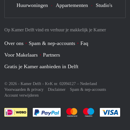
Huurwoningen
Appartementen
Studio's
Op Kamer Delft vind en verhuur je makkelijk je Kamer
Over ons
Spam & nep-accounts
Faq
Voor Makelaars
Partners
Gratis je Kamer aanbieden in Delft
© 2026 - Kamer Delft - KvK nr. 02094127 –
Nederland
Voorwaarden & privacy
Disclaimer
Spam & nep-accounts
Account verwijderen
Je rekent gemakkelijk af met Paypal
Je rekent gemakkelijk af met M
Je rekent gemakkelij
Je re