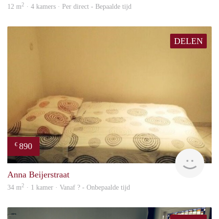
2
12 m
· 4 kamers · Per direct - Bepaalde tijd
DELEN
890
€
finde
Anna Beijerstraat
2
34 m
· 1 kamer · Vanaf ? - Onbepaalde tijd