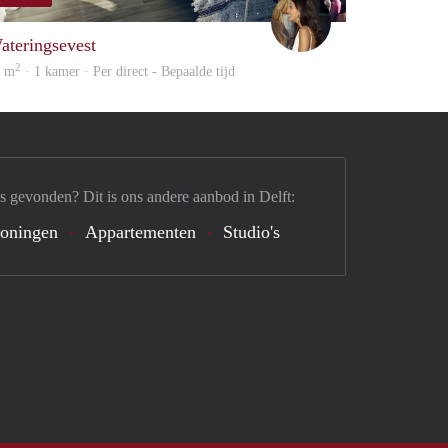
Karima
ateringsevest
2
4 m
· 1 kamer · Per direct - Bepaalde tijd
s gevonden? Dit is ons andere aanbod in Delft:
oningen
Appartementen
Studio's