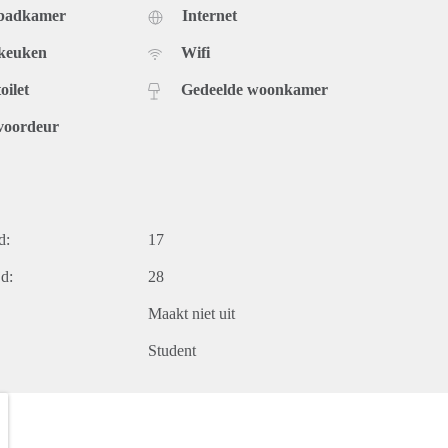
 badkamer
Internet
 keuken
Wifi
oilet
Gedeelde woonkamer
voordeur
d:
17
d:
28
Maakt niet uit
Student