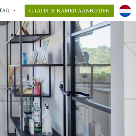
FAQ
GRATIS JE KAMER AANBIEDEN
an KamerDelft?
rsvergoeding/bemiddelingsvergoeding?
k voor de aangeboden Kamer / Kamers in