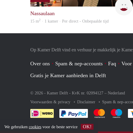
Nassaulaan
2
15 m
· 1 kamer · Per direct - Onbepaalde tijd
Op Kamer Delft vind en verhuur je makkelijk je Kame
Over ons
Spam & nep-accounts
Faq
Voor
Gratis je Kamer aanbieden in Delft
© 2026 - Kamer Delft - KvK nr. 02094127 –
Nederland
Voorwaarden & privacy
Disclaimer
Spam & nep-acco
Je rekent gemakkelijk af 
Je rekent gemak
Je rek
OK!
We gebruiken
cookies
voor de beste service