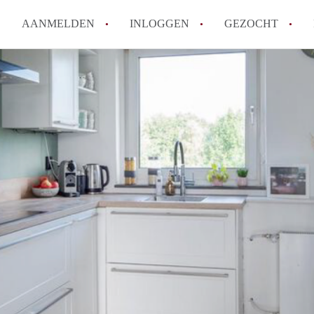
AANMELDEN
INLOGGEN
GEZOCHT
How to translate KamerDelft!
Wat is KamerDelft?
Wat is de privacyverklaring v
Berekent Kamer-Delft makelaa
Is KamerDelft verantwoordelij
Delft?
Alle veelgestelde vragen