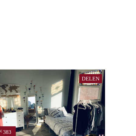
DELEN
383
€