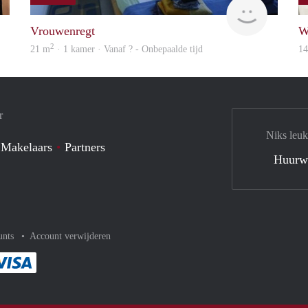
Charlotte
finder
Vrouwenregt
W
2
21 m
· 1 kamer · Vanaf ? - Onbepaalde tijd
1
r
Niks leuk
 Makelaars
Partners
Huurw
unts
Account verwijderen
met Paypal
kelijk af met Mastercard
ent gemakkelijk af met Meastro
Je rekent gemakkelijk af met Visa