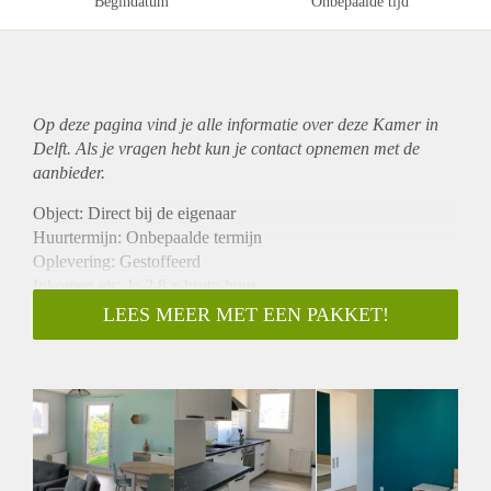
Begindatum
Onbepaalde tijd
Op deze pagina vind je alle informatie over deze Kamer in
Delft. Als je vragen hebt kun je contact opnemen met de
aanbieder.
Object: Direct bij de eigenaar
Huurtermijn: Onbepaalde termijn
Oplevering: Gestoffeerd
Inkomen eis: Ja 2,8 x bruto huur
Garantiestelling mogelijk: Ja
LEES MEER MET EEN PAKKET!
Borg: 1 maand
Bemiddeling kosten: Nee
Internet: Ja
Gedeelde keuken: Nee
Gedeelde Douche: Nee
Gedeelde woonkamer: Nee
Huisgenoten: Nee