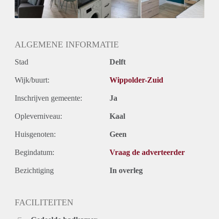
Geslacht huisgenoten: N.v.t.
ALGEMENE INFORMATIE
Stad
Delft
Wijk/buurt:
Wippolder-Zuid
Inschrijven gemeente:
Ja
Opleverniveau:
Kaal
Huisgenoten:
Geen
Begindatum:
Vraag de adverteerder
Bezichtiging
In overleg
FACILITEITEN