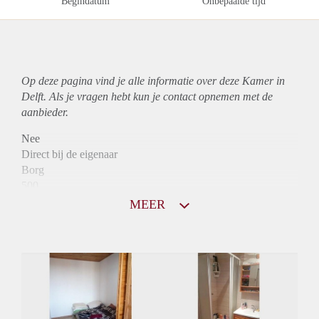
Begindatum
Onbepaalde tijd
Op deze pagina vind je alle informatie over deze Kamer in
Delft. Als je vragen hebt kun je contact opnemen met de
aanbieder.
Nee
Direct bij de eigenaar
Borg
500
Garantiestelling
MEER
Niet mogelijk
Huurtoeslag
Niet mogelijk
Inkomen eis
N.V.T.
Huurtermijn
Onbepaalde termijn