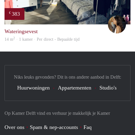
383
€
Kari
Wateringsevest
2
14 m
· 1 kamer · Per direct - Bepaalde tijd
Niks leuks gevonden? Dit is ons andere aanbod in Delft:
Huurwoningen
Appartementen
Studio's
Op Kamer Delft vind en verhuur je makkelijk je Kamer
Over ons
Spam & nep-accounts
Faq