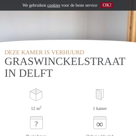
OK!
We gebruiken
cookies
voor de beste service
DEZE KAMER IS VERHUURD
GRASWINCKELSTRAAT
IN DELFT
2
12 m
1 kamer
∞
?