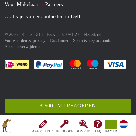
Voor Makelaars
Partners
Gratis je Kamer aanbieden in Delft
© 2026 - Kamer Delft - KvK nr. 02094127 –
Nederland
Voorwaarden & privacy
Disclaimer
Spam & nep-accounts
Account verwijderen
Je rekent gemakkelijk af met Paypal
Je rekent gemakkelijk af met M
Je rekent gemakkelij
Je re
€ 500 | NU REAGEREN
+
AANMELDEN
INLOGGEN
GEZOCHT
FAQ
KAMER