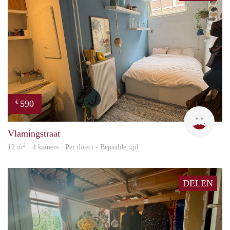
590
€
Kyra
Vlamingstraat
2
12 m
· 4 kamers · Per direct - Bepaalde tijd
DELEN