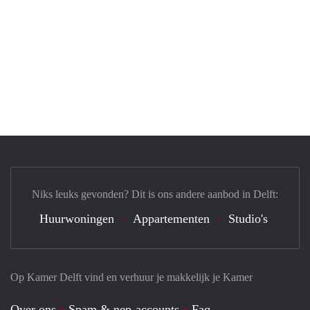
Niks leuks gevonden? Dit is ons andere aanbod in Delft:
Huurwoningen
Appartementen
Studio's
Op Kamer Delft vind en verhuur je makkelijk je Kamer
Over ons
Spam & nep-accounts
Faq