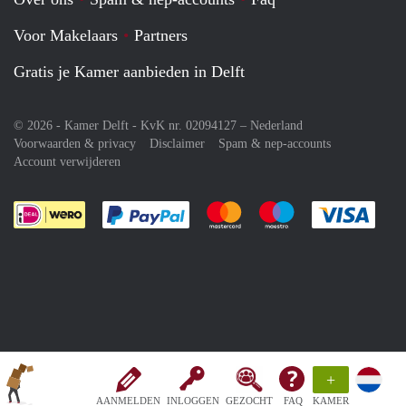
Voor Makelaars
Partners
Gratis je Kamer aanbieden in Delft
© 2026 - Kamer Delft - KvK nr. 02094127 –
Nederland
Voorwaarden & privacy
Disclaimer
Spam & nep-accounts
Account verwijderen
Je rekent gemakkelijk af met Paypal
Je rekent gemakkelijk af met M
Je rekent gemakkelij
Je re
+
AANMELDEN
INLOGGEN
GEZOCHT
FAQ
KAMER