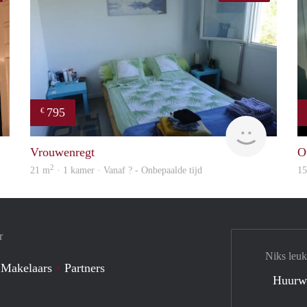
795
€
Charlotte
finder
Vrouwenregt
O
2
21 m
· 1 kamer · Vanaf ? - Onbepaalde tijd
1
r
Niks leuk
 Makelaars
Partners
Huurw