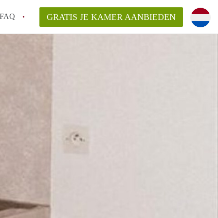
FAQ
GRATIS JE KAMER AANBIEDEN
an KamerDelft?
rsvergoeding/bemiddelingsvergoeding?
k voor de aangeboden Kamer / Kamers in