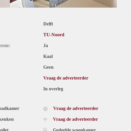
Delft
TU-Noord
eente:
Ja
Kaal
Geen
Vraag de adverteerder
In overleg
 badkamer
Vraag de adverteerder
 keuken
Vraag de adverteerder
oilet
Gedeelde woonkamer