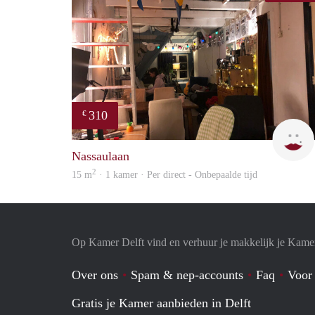
310
€
Nassaulaan
2
15 m
· 1 kamer · Per direct - Onbepaalde tijd
Op Kamer Delft vind en verhuur je makkelijk je Kame
Over ons
Spam & nep-accounts
Faq
Voor
Gratis je Kamer aanbieden in Delft