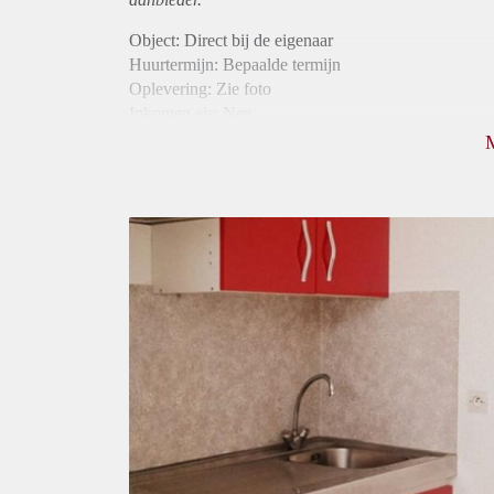
Object: Direct bij de eigenaar
Huurtermijn: Bepaalde termijn
Oplevering: Zie foto
Inkomen eis: Nee
Borg: 1 maand
Bemiddeling kosten: Nee
Internet: Ja
Gedeelde keuken: Ja
Gedeelde Douche: Ja
Gedeelde woonkamer: Ja
Huisgenoten: Ja
Geslacht huisgenoten: Gemengd