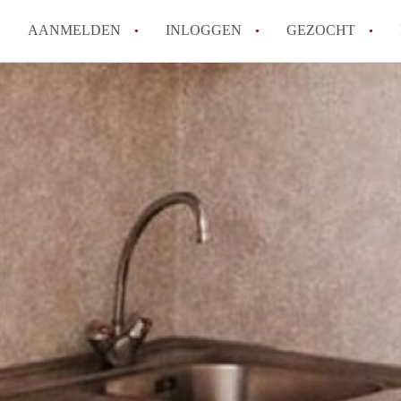
AANMELDEN
INLOGGEN
GEZOCHT
How to translate KamerDelft!
Wat is KamerDelft?
Wat is de privacyverklaring v
Berekent Kamer-Delft makelaa
Is KamerDelft verantwoordelij
Delft?
Alle veelgestelde vragen