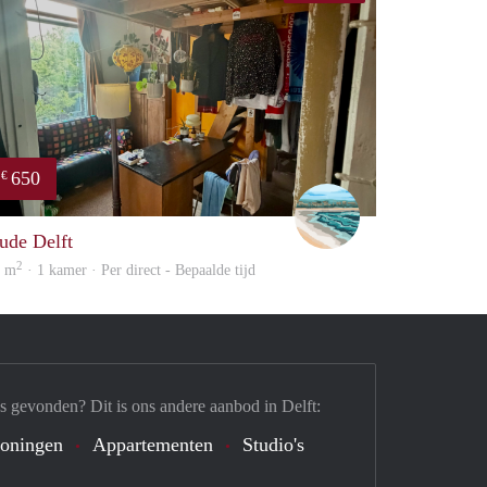
650
€
Filippa Anna Barbar
ude Delft
2
5 m
· 1 kamer · Per direct - Bepaalde tijd
s gevonden? Dit is ons andere aanbod in Delft:
oningen
Appartementen
Studio's