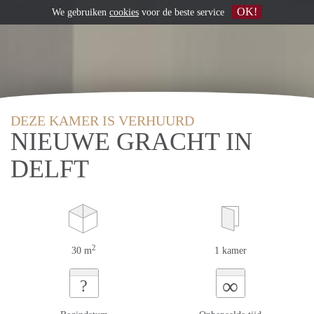
OK!
We gebruiken
cookies
voor de beste service
DEZE KAMER IS VERHUURD
NIEUWE GRACHT IN
DELFT
2
30 m
1 kamer
∞
?