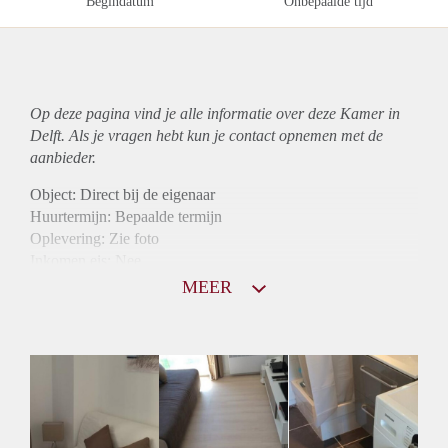
Begindatum
Onbepaalde tijd
Op deze pagina vind je alle informatie over deze Kamer in
Delft. Als je vragen hebt kun je contact opnemen met de
aanbieder.
Object: Direct bij de eigenaar
Huurtermijn: Bepaalde termijn
Oplevering: Zie foto
Inkomen eis: Nee
Borg: 1 maand
MEER
Bemiddeling kosten: Nee
Internet: Ja
Gedeelde keuken: Ja
Gedeelde Douche: Ja
Gedeelde woonkamer: Ja
Huisgenoten: Ja
Geslacht huisgenoten: Gemengd