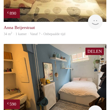
890
€
finde
Anna Beijerstraat
2
34 m
· 1 kamer · Vanaf ? - Onbepaalde tijd
DELEN
590
€
Kyra