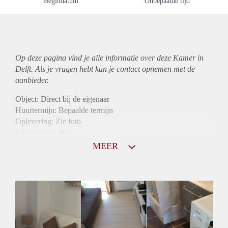
Begindatum
Onbepaalde tijd
Op deze pagina vind je alle informatie over deze Kamer in
Delft. Als je vragen hebt kun je contact opnemen met de
aanbieder.
Object: Direct bij de eigenaar
Huurtermijn: Bepaalde termijn
Oplevering: Zie foto
Inkomen eis: Nee
Borg: 1 maand
MEER
Bemiddeling kosten: Nee
Internet: Ja
Gedeelde keuken: Ja
Gedeelde Douche: Ja
Gedeelde woonkamer: Ja
Huisgenoten: Ja
Geslacht huisgenoten: Gemengd