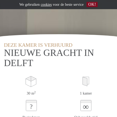
OK!
We gebruiken
cookies
voor de beste service
DEZE KAMER IS VERHUURD
NIEUWE GRACHT IN
DELFT
2
30 m
1 kamer
∞
?