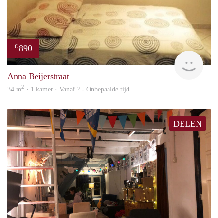
890
€
finde
Anna Beijerstraat
2
34 m
· 1 kamer · Vanaf ? - Onbepaalde tijd
DELEN