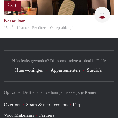
310
€
Charl
Nassaulaan
2
15 m
· 1 kamer · Per direct - Onbepaalde tijd
Niks leuks gevonden? Dit is ons andere aanbod in Delft:
Huurwoningen
Appartementen
Studio's
Op Kamer Delft vind en verhuur je makkelijk je Kamer
Over ons
Spam & nep-accounts
Faq
Voor Makelaars
Partners