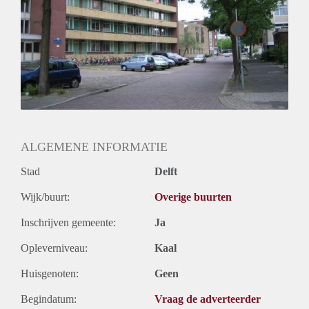
Huurtermijn
Onbepaalde termijn
Oplevering
Kaal
ALGEMENE INFORMATIE
Stad
Delft
Wijk/buurt:
Overige buurten
Inschrijven gemeente:
Ja
Opleverniveau:
Kaal
Huisgenoten:
Geen
Begindatum:
Vraag de adverteerder