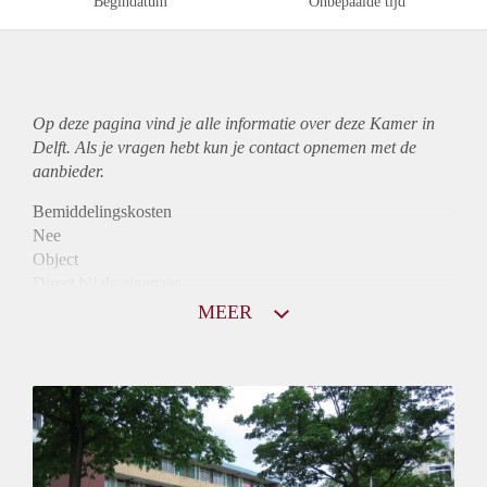
Begindatum
Onbepaalde tijd
Op deze pagina vind je alle informatie over deze Kamer in
Delft. Als je vragen hebt kun je contact opnemen met de
aanbieder.
Bemiddelingskosten
Nee
Object
Direct bij de eigenaar
Borg
MEER
785
Garantiestelling
Niet mogelijk
Huurtoeslag
Mogelijk
Inkomen eis
N.V.T.