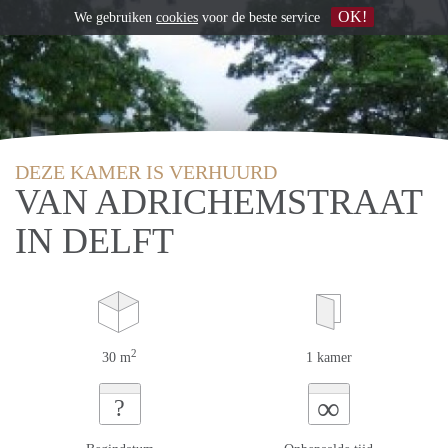
OK!
We gebruiken
cookies
voor de beste service
DEZE KAMER IS VERHUURD
VAN ADRICHEMSTRAAT
IN DELFT
2
30 m
1 kamer
∞
?