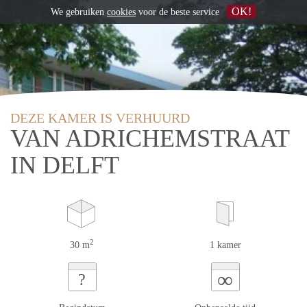
OK!
We gebruiken
cookies
voor de beste service
DEZE KAMER IS VERHUURD
VAN ADRICHEMSTRAAT
IN DELFT
2
30 m
1 kamer
∞
?