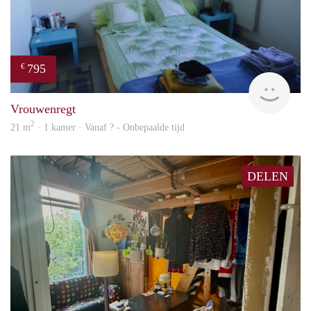
795
€
finde
Vrouwenregt
2
21 m
· 1 kamer · Vanaf ? - Onbepaalde tijd
DELEN