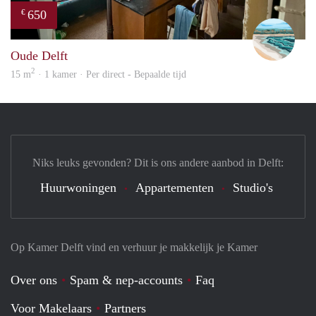
650
€
Fili
Oude Delft
2
15 m
· 1 kamer · Per direct - Bepaalde tijd
Niks leuks gevonden? Dit is ons andere aanbod in Delft:
Huurwoningen
Appartementen
Studio's
Op Kamer Delft vind en verhuur je makkelijk je Kamer
Over ons
Spam & nep-accounts
Faq
Voor Makelaars
Partners