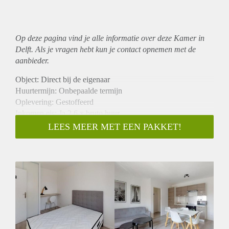
Op deze pagina vind je alle informatie over deze Kamer in
Delft. Als je vragen hebt kun je contact opnemen met de
aanbieder.
Object: Direct bij de eigenaar
Huurtermijn: Onbepaalde termijn
Oplevering: Gestoffeerd
Inkomen eis: Ja 2,6 x bruto huur
Garantiestelling mogelijk: Ja
LEES MEER MET EEN PAKKET!
Borg: 1 maand
Bemiddeling kosten: Nee
Internet: Ja
Gedeelde keuken: Nee
Gedeelde Douche: Nee
Gedeelde woonkamer: Nee
Huisgenoten: Nee
Geslacht huisgenoten: N.v.t.