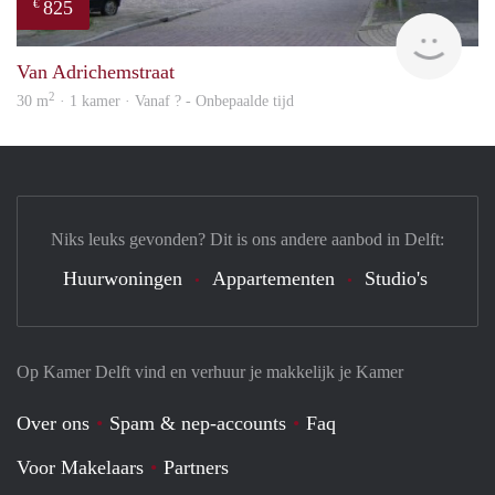
825
€
rent
Van Adrichemstraat
2
30 m
· 1 kamer · Vanaf ? - Onbepaalde tijd
Niks leuks gevonden? Dit is ons andere aanbod in Delft:
Huurwoningen
Appartementen
Studio's
Op Kamer Delft vind en verhuur je makkelijk je Kamer
Over ons
Spam & nep-accounts
Faq
Voor Makelaars
Partners