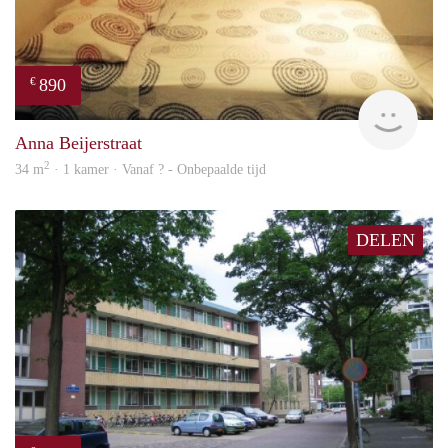
890
€
finde
Anna Beijerstraat
2
34 m
· 1 kamer · Vanaf ? - Onbepaalde tijd
DELEN