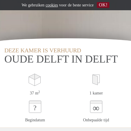
OK!
We gebruiken
cookies
voor de beste service
DEZE KAMER IS VERHUURD
OUDE DELFT IN DELFT
2
37 m
1 kamer
∞
?
Begindatum
Onbepaalde tijd