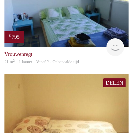
795
€
finde
Vrouwenregt
2
21 m
· 1 kamer · Vanaf ? - Onbepaalde tijd
DELEN