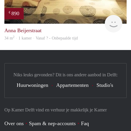
890
€
finde
Anna Beijerstraat
2
34 m
· 1 kamer · Vanaf ? - Onbepaalde tijd
Niks leuks gevonden? Dit is ons andere aanbod in Delft:
Huurwoningen
Appartementen
Studio's
Op Kamer Delft vind en verhuur je makkelijk je Kamer
Over ons
Spam & nep-accounts
Faq