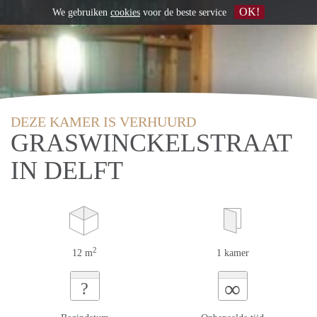
OK!
We gebruiken
cookies
voor de beste service
DEZE KAMER IS VERHUURD
GRASWINCKELSTRAAT
IN DELFT
2
12 m
1 kamer
∞
?