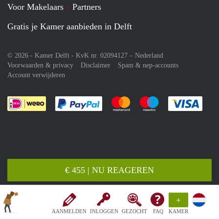
Voor Makelaars
Partners
Gratis je Kamer aanbieden in Delft
© 2026 - Kamer Delft - KvK nr. 02094127 –
Nederland
Voorwaarden & privacy
Disclaimer
Spam & nep-accounts
Account verwijderen
Je rekent gemakkelijk af met Paypal
Je rekent gemakkelijk af met M
Je rekent gemakkelij
Je re
€ 455 | NU REAGEREN
+
AANMELDEN
INLOGGEN
GEZOCHT
FAQ
KAMER