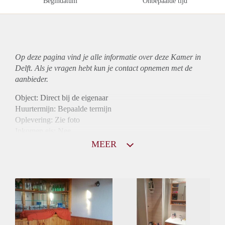
Begindatum
Onbepaalde tijd
Op deze pagina vind je alle informatie over deze Kamer in
Delft. Als je vragen hebt kun je contact opnemen met de
aanbieder.
Object: Direct bij de eigenaar
Huurtermijn: Bepaalde termijn
Oplevering: Zie foto
Inkomen eis: Nee
Borg: 1 maand
MEER
Bemiddeling kosten: Nee
Internet: Ja
Gedeelde keuken: Ja
Gedeelde Douche: Ja
Gedeelde woonkamer: Ja
Huisgenoten: Ja
Geslacht huisgenoten: Gemengd