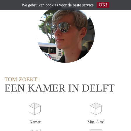
OK!
We gebruiken
cookies
voor de beste service
TOM ZOEKT:
EEN KAMER IN DELFT
2
Kamer
Min. 8 m