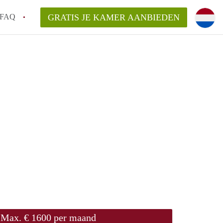
FAQ
GRATIS JE KAMER AANBIEDEN
an KamerDelft?
rsvergoeding/bemiddelingsvergoeding?
k voor de aangeboden Kamer / Kamers in
Max. € 1600 per maand