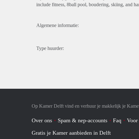
include fitness, 8ball pool, boudering, skiing, and h
Algemene informatie:
Type huurder:
Op Kamer Delft vind en verhuur je makkelijk je Kame
Over ons
Spam & nep-accounts
Faq
Voor
Gratis je Kamer aanbieden in Delft