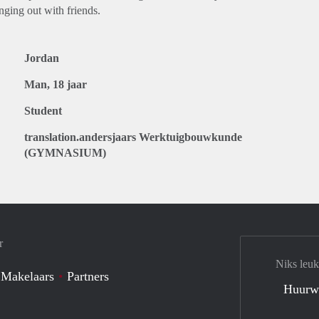
anging out with friends.
Jordan
Man, 18 jaar
Student
translation.andersjaars Werktuigbouwkunde
(GYMNASIUM)
r
Niks leuk
 Makelaars
Partners
Huurw