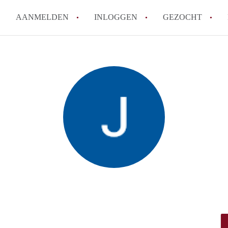
AANMELDEN
INLOGGEN
GEZOCHT
How to translate KamerDelft!
Wat is KamerDelft?
Wat is de privacyverklaring v
Berekent Kamer-Delft makelaa
Is KamerDelft verantwoordelij
Delft?
Alle veelgestelde vragen