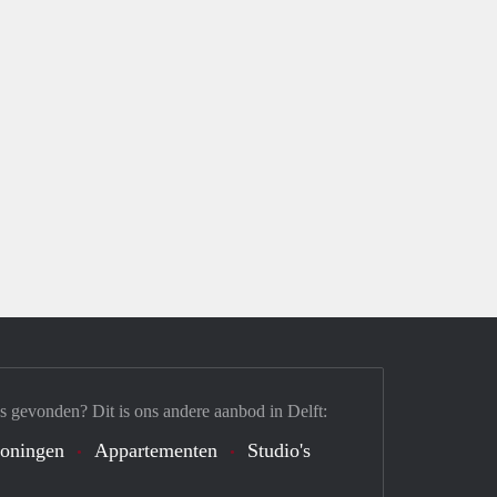
s gevonden? Dit is ons andere aanbod in Delft:
oningen
Appartementen
Studio's