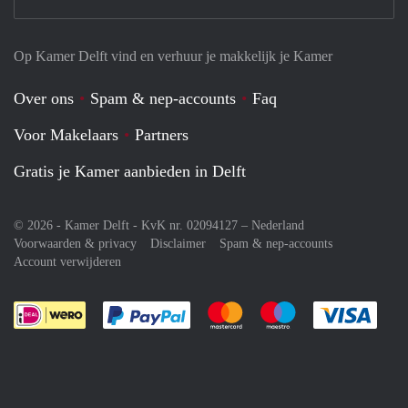
Op Kamer Delft vind en verhuur je makkelijk je Kamer
Over ons
Spam & nep-accounts
Faq
Voor Makelaars
Partners
Gratis je Kamer aanbieden in Delft
© 2026 - Kamer Delft - KvK nr. 02094127 –
Nederland
Voorwaarden & privacy
Disclaimer
Spam & nep-accounts
Account verwijderen
Je rekent gemakkelijk af met Paypal
Je rekent gemakkelijk af met M
Je rekent gemakkelij
Je re