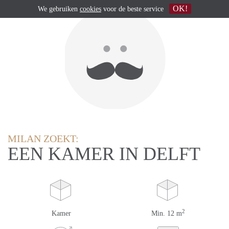
OK!
We gebruiken
cookies
voor de beste service
MILAN ZOEKT:
EEN KAMER IN DELFT
2
Kamer
Min. 12 m