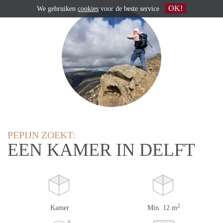
OK!
We gebruiken
cookies
voor de beste service
PEPIJN ZOEKT:
EEN KAMER IN DELFT
2
Kamer
Min. 12 m