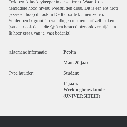
Ook ben ik hockeykeeper in de senioren. Waar ik op
gemiddeld hoog niveau wedstrijden draai. Dit is een erg grote
passie en hoop dit ook in Delft door te kunnen zetten.
Verder ben ik groot fan van dingen repareren of zelf maken
(vandaar ook de studie 😉 ) en besteed hier ook veel tijd aan.
Ik hoor graag van je, vast bedankt!
Algemene informatie:
Pepijn
Man, 20 jaar
Type huurder:
Student
e
1
jaars
Werktuigbouwkunde
(UNIVERSITEIT)