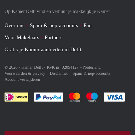
Op Kamer Delft vind en verhuur je makkelijk je Kamer
Over ons
Spam & nep-accounts
Faq
Voor Makelaars
Partners
Gratis je Kamer aanbieden in Delft
© 2026 - Kamer Delft - KvK nr. 02094127 –
Nederland
Voorwaarden & privacy
Disclaimer
Spam & nep-accounts
Account verwijderen
Je rekent gemakkelijk af met Paypal
Je rekent gemakkelijk af met M
Je rekent gemakkelij
Je re