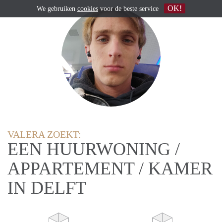
OK!
We gebruiken
cookies
voor de beste service
VALERA ZOEKT:
EEN HUURWONING /
APPARTEMENT / KAMER
IN DELFT