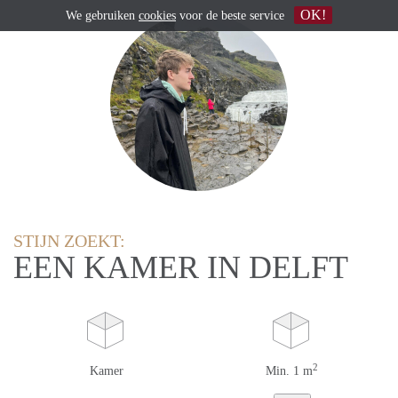
OK!
We gebruiken
cookies
voor de beste service
STIJN ZOEKT:
EEN KAMER IN DELFT
2
Kamer
Min. 1 m