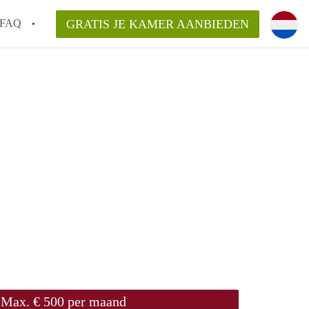
FAQ
GRATIS JE KAMER AANBIEDEN
an KamerDelft?
rsvergoeding/bemiddelingsvergoeding?
k voor de aangeboden Kamer / Kamers in
Max. € 500 per maand