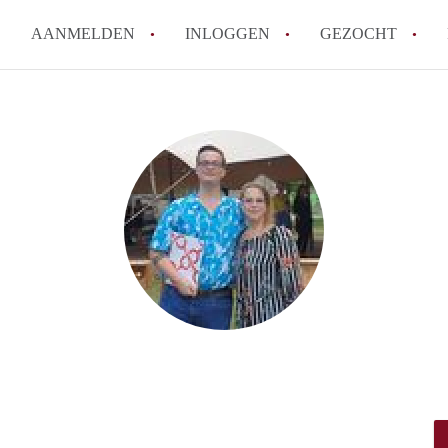
AANMELDEN
INLOGGEN
GEZOCHT
How to translate KamerDelft!
Wat is KamerDelft?
Wat is de privacyverklaring v
Berekent Kamer-Delft makelaa
Is KamerDelft verantwoordelij
Delft?
Alle veelgestelde vragen