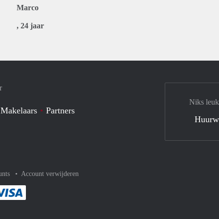
Marco
, 24 jaar
r
Niks leuk
 Makelaars
Partners
Huurw
unts
Account verwijderen
met Paypal
kelijk af met Mastercard
ent gemakkelijk af met Meastro
Je rekent gemakkelijk af met Visa