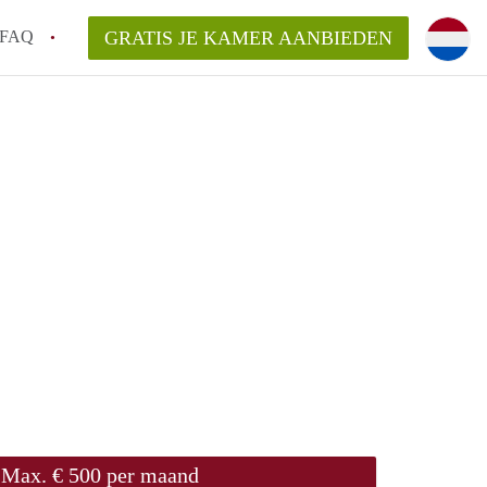
FAQ
GRATIS JE KAMER AANBIEDEN
an KamerDelft?
rsvergoeding/bemiddelingsvergoeding?
k voor de aangeboden Kamer / Kamers in
Max. € 500 per maand