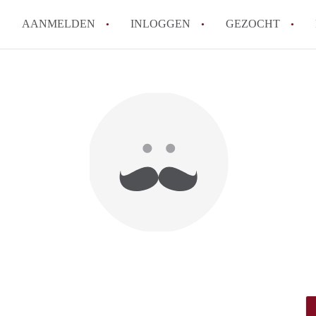
AANMELDEN
INLOGGEN
GEZOCHT
How to translate KamerDelft!
Wat is KamerDelft?
Wat is de privacyverklaring v
Berekent Kamer-Delft makelaa
Is KamerDelft verantwoordelij
Delft?
Alle veelgestelde vragen