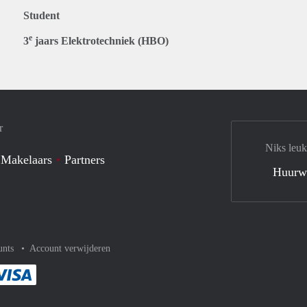
Student
e
3
jaars Elektrotechniek (HBO)
r
Niks leuk
 Makelaars
Partners
Huurw
unts
Account verwijderen
met Paypal
kelijk af met Mastercard
ent gemakkelijk af met Meastro
Je rekent gemakkelijk af met Visa