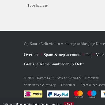
Type huurder:
Op Kamer Delft vind en verhuur je makkelijk je Kame
Over ons
Spam & nep-accounts
Faq
Voor
Gratis je Kamer aanbieden in Delft
© 2026 - Kamer Delft - KvK nr. 02094127 –
Nederland
Voorwaarden & privacy
Disclaimer
Spam & nep-acco
Je rekent gemakkelijk af 
Je rekent gemak
Je rek
OK!
We gebruiken
cookies
voor de beste service