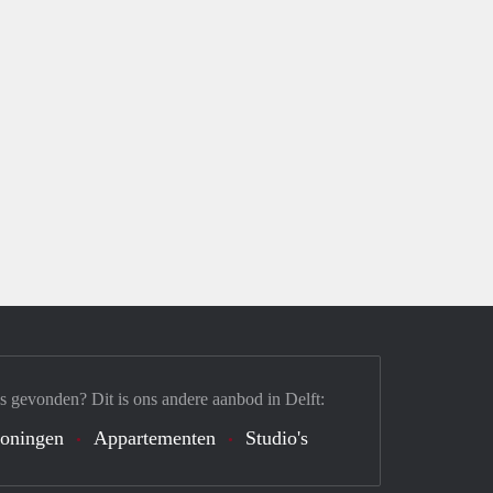
s gevonden? Dit is ons andere aanbod in Delft:
oningen
Appartementen
Studio's