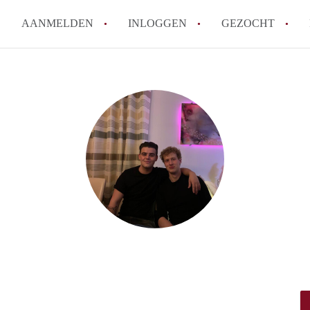
AANMELDEN
INLOGGEN
GEZOCHT
How to translate KamerDelft!
Wat is KamerDelft?
Wat is de privacyverklaring v
Berekent Kamer-Delft makelaa
Is KamerDelft verantwoordelij
Delft?
Alle veelgestelde vragen