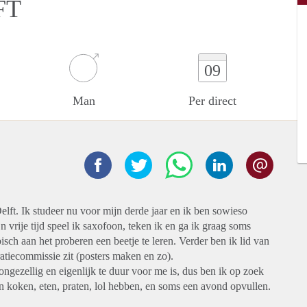
FT
09
Man
Per direct
ft. Ik studeer nu voor mijn derde jaar en ik ben sowieso
 vrije tijd speel ik saxofoon, teken ik en ga ik graag soms
sch aan het proberen een beetje te leren. Verder ben ik lid van
ratiecommissie zit (posters maken en zo).
ongezellig en eigenlijk te duur voor me is, dus ben ik op zoek
 koken, eten, praten, lol hebben, en soms een avond opvullen.