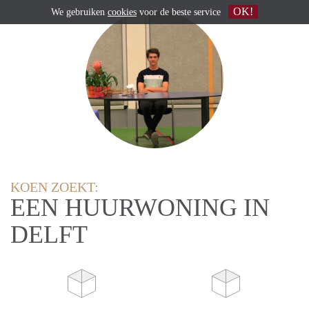
OK!
We gebruiken
cookies
voor de beste service
KOEN ZOEKT:
EEN HUURWONING IN
DELFT