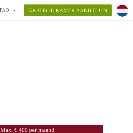
FAQ
GRATIS JE KAMER AANBIEDEN
an KamerDelft?
rsvergoeding/bemiddelingsvergoeding?
k voor de aangeboden Kamer / Kamers in
Max. € 400 per maand