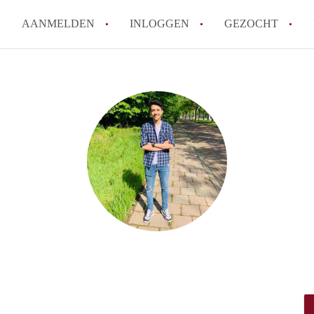
AANMELDEN
INLOGGEN
GEZOCHT
How to translate KamerDelft!
Wat is KamerDelft?
Wat is de privacyverklaring v
Berekent Kamer-Delft makelaa
Is KamerDelft verantwoordelij
Delft?
Alle veelgestelde vragen