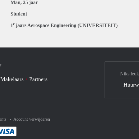
Man, 25 jaar
Student
e
1
jaars Aerospace Engineering (UNIVERSITEIT)
r
Niks leuk
 Makelaars
Partners
Huurw
unts
Account verwijderen
met Paypal
kelijk af met Mastercard
ent gemakkelijk af met Meastro
Je rekent gemakkelijk af met Visa