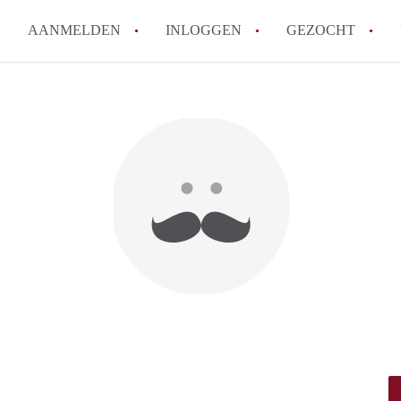
AANMELDEN
INLOGGEN
GEZOCHT
How to translate KamerDelft!
Wat is KamerDelft?
Wat is de privacyverklaring v
Berekent Kamer-Delft makelaa
Is KamerDelft verantwoordelij
Delft?
Alle veelgestelde vragen