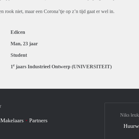
n rook niet, maar een Corona’tje op z’n tijd gaat er wel in.
Edicen
Man, 23 jaar
Student
e
1
jaars Industrieel Ontwerp (UNIVERSITEIT)
r
Niks leuk
 Makelaars
Partners
Huurw