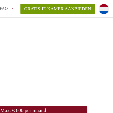
FAQ
GRATIS JE KAMER AANBIEDEN
an KamerDelft?
rsvergoeding/bemiddelingsvergoeding?
k voor de aangeboden Kamer / Kamers in
Max. € 600 per maand