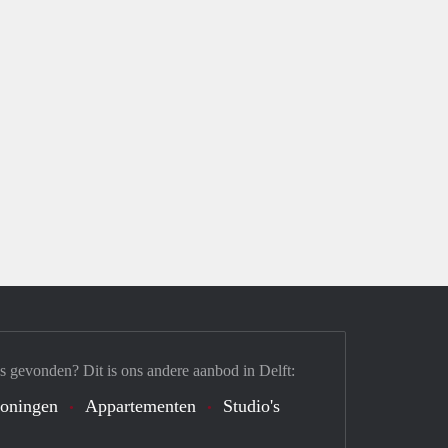
s gevonden? Dit is ons andere aanbod in Delft:
oningen
Appartementen
Studio's