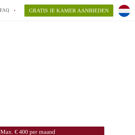
FAQ
GRATIS JE KAMER AANBIEDEN
an KamerDelft?
rsvergoeding/bemiddelingsvergoeding?
k voor de aangeboden Kamer / Kamers in
Max. € 400 per maand