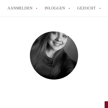
AANMELDEN
INLOGGEN
GEZOCHT
How to translate KamerDelft!
Wat is KamerDelft?
Wat is de privacyverklaring v
Berekent Kamer-Delft makelaa
Is KamerDelft verantwoordelij
Delft?
Alle veelgestelde vragen